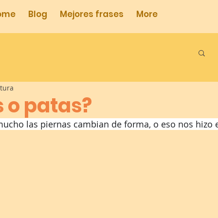
ome
Blog
Mejores frases
More
ctura
s o patas?
ucho las piernas cambian de forma, o eso nos hizo 