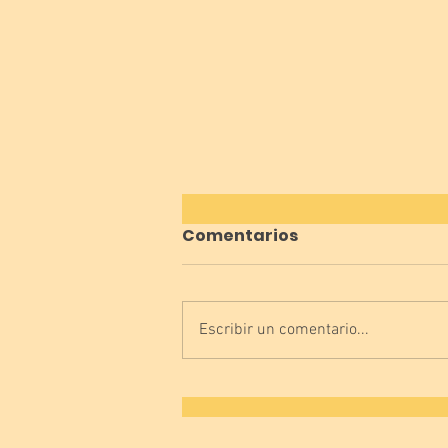
Comentarios
Escribir un comentario...
¿Vosotros que tenéis,
lengua o luenga? 😜👅