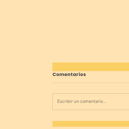
Comentarios
Escribir un comentario...
¿Vosotros que tenéis,
lengua o luenga? 😜👅