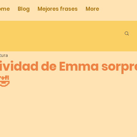
ome
Blog
Mejores frases
More
tura
tividad de Emma sorp
🤣