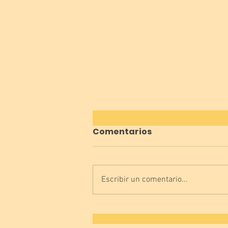
Comentarios
Escribir un comentario...
¿Vosotros que tenéis,
lengua o luenga? 😜👅