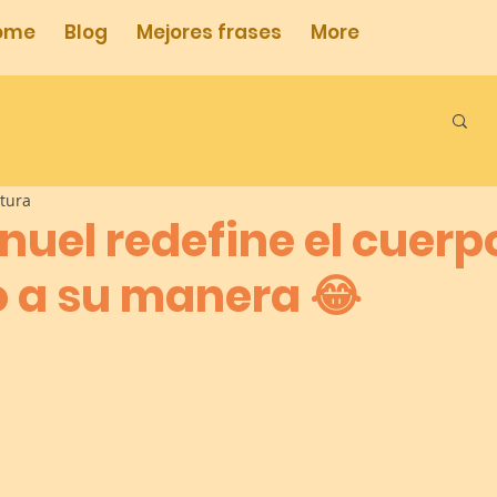
ome
Blog
Mejores frases
More
ctura
nuel redefine el cuerp
a su manera 😂