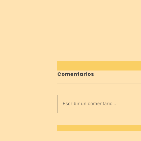
Comentarios
Escribir un comentario...
¿Vosotros que tenéis,
lengua o luenga? 😜👅