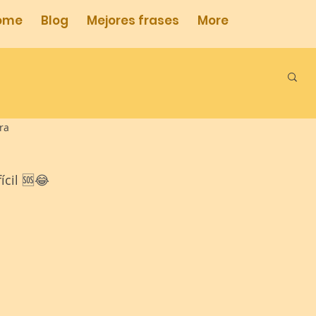
ome
Blog
Mejores frases
More
ra
ícil 
🆘😂