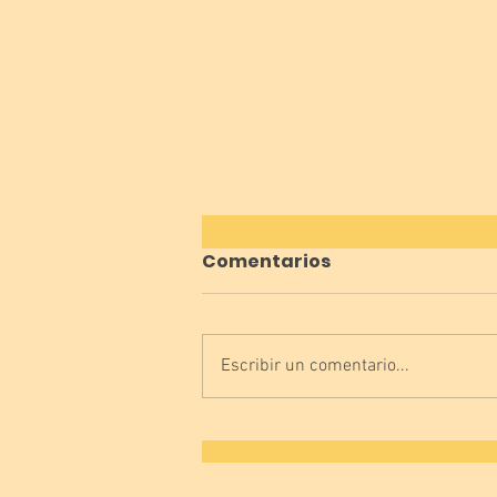
Comentarios
Escribir un comentario...
¿Vosotros que tenéis,
lengua o luenga? 😜👅